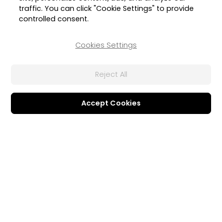
traffic. You can click "Cookie Settings" to provide
controlled consent.
Précédente
1
2
Suivante
Cookies Settings
Reject All
Accueil
Blog
Entreprise
Produits
Accept Cookies
À propos de CyberLink
Tous logiciels
Espace presse
Apps Mobiles
Partenariat
Licences en volume
Programme d'Affiliation
Éducation
Contactez nous
Programme de parrainage
Solutions d'entreprise
Assistance
®
Centre de support
FaceMe
SDK
Mises à jour logiciel