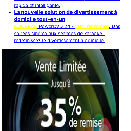
rapide et intelligente.
La nouvelle solution de divertissement à
domicile tout-en-un
NOUVEAU
PowerDVD 24 -
20% de remise
. Des
soirées cinéma aux séances de karaoké :
redéfinissez le divertissement à domicile.