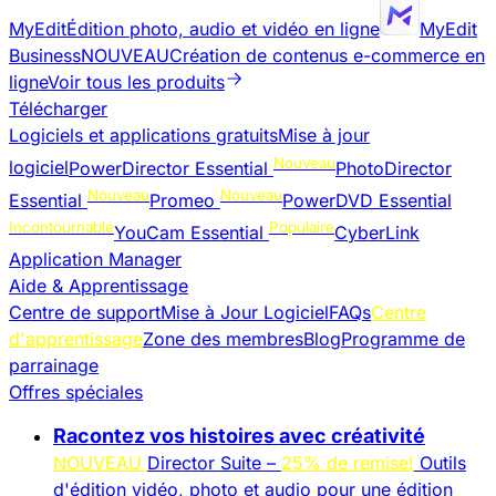
MyEdit
Édition photo, audio et vidéo en ligne
MyEdit
Business
NOUVEAU
Création de contenus e-commerce en
ligne
Voir tous les produits
Télécharger
Logiciels et applications gratuits
Mise à jour
Nouveau
logiciel
PowerDirector Essential
PhotoDirector
Nouveau
Nouveau
Essential
Promeo
PowerDVD Essential
Incontournable
Populaire
YouCam Essential
CyberLink
Application Manager
Aide & Apprentissage
Centre de support
Mise à Jour Logiciel
FAQs
Centre
d'apprentissage
Zone des membres
Blog
Programme de
parrainage
Offres spéciales
Racontez vos histoires avec créativité
NOUVEAU
Director Suite –
25% de remise!
Outils
d'édition vidéo, photo et audio pour une édition