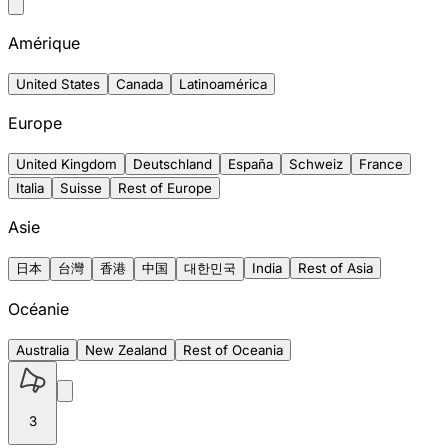
Amérique
United States
Canada
Latinoamérica
Europe
United Kingdom
Deutschland
España
Schweiz
France
Italia
Suisse
Rest of Europe
Asie
日本
台灣
香港
中国
대한민국
India
Rest of Asia
Océanie
Australia
New Zealand
Rest of Oceania
3