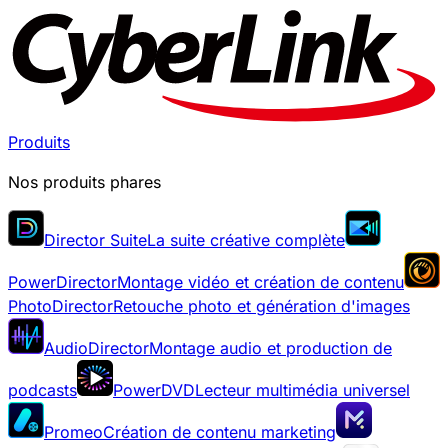
Produits
Nos produits phares
Director Suite
La suite créative complète
PowerDirector
Montage vidéo et création de contenu
PhotoDirector
Retouche photo et génération d'images
AudioDirector
Montage audio et production de
podcasts
PowerDVD
Lecteur multimédia universel
Promeo
Création de contenu marketing