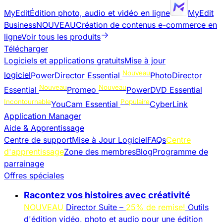
MyEdit
Édition photo, audio et vidéo en ligne
MyEdit
Business
NOUVEAU
Création de contenus e-commerce en
ligne
Voir tous les produits
Télécharger
Logiciels et applications gratuits
Mise à jour
Nouveau
logiciel
PowerDirector Essential
PhotoDirector
Nouveau
Nouveau
Essential
Promeo
PowerDVD Essential
Incontournable
Populaire
YouCam Essential
CyberLink
Application Manager
Aide & Apprentissage
Centre de support
Mise à Jour Logiciel
FAQs
Centre
d'apprentissage
Zone des membres
Blog
Programme de
parrainage
Offres spéciales
Racontez vos histoires avec créativité
NOUVEAU
Director Suite –
25% de remise!
Outils
d'édition vidéo, photo et audio pour une édition