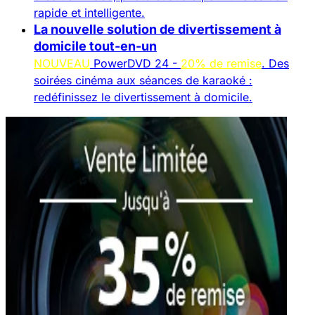
rapide et intelligente.
La nouvelle solution de divertissement à
domicile tout-en-un
NOUVEAU
PowerDVD 24 -
20% de remise
. Des
soirées cinéma aux séances de karaoké :
redéfinissez le divertissement à domicile.