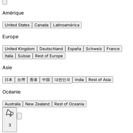
Amérique
United States
Canada
Latinoamérica
Europe
United Kingdom
Deutschland
España
Schweiz
France
Italia
Suisse
Rest of Europe
Asie
日本
台灣
香港
中国
대한민국
India
Rest of Asia
Océanie
Australia
New Zealand
Rest of Oceania
3