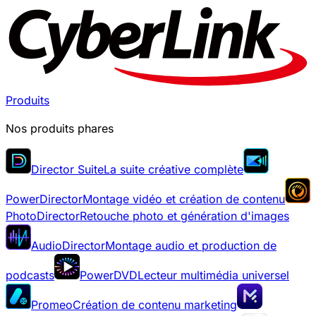
Produits
Nos produits phares
Director Suite
La suite créative complète
PowerDirector
Montage vidéo et création de contenu
PhotoDirector
Retouche photo et génération d'images
AudioDirector
Montage audio et production de
podcasts
PowerDVD
Lecteur multimédia universel
Promeo
Création de contenu marketing