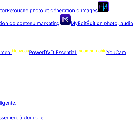
tor
Retouche photo et génération d'images
tion de contenu marketing
MyEdit
Édition photo, audio
Nouveau
Incontournable
omeo
PowerDVD Essential
YouCam
ligente.
issement à domicile.