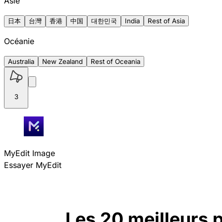
Asie
日本
台灣
香港
中国
대한민국
India
Rest of Asia
Océanie
Australia
New Zealand
Rest of Oceania
3
MyEdit Image
Essayer MyEdit
Les 20 meilleurs 