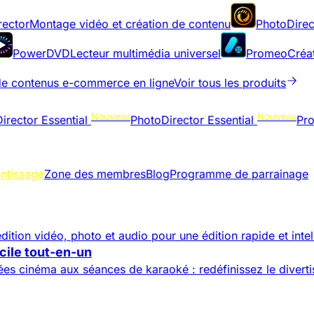
rector
Montage vidéo et création de contenu
PhotoDirec
PowerDVD
Lecteur multimédia universel
Promeo
Créa
de contenus e-commerce en ligne
Voir tous les produits
Nouveau
Nouveau
irector Essential
PhotoDirector Essential
Pr
ntissage
Zone des membres
Blog
Programme de parrainage
dition vidéo, photo et audio pour une édition rapide et intel
cile tout-en-un
rées cinéma aux séances de karaoké : redéfinissez le divert