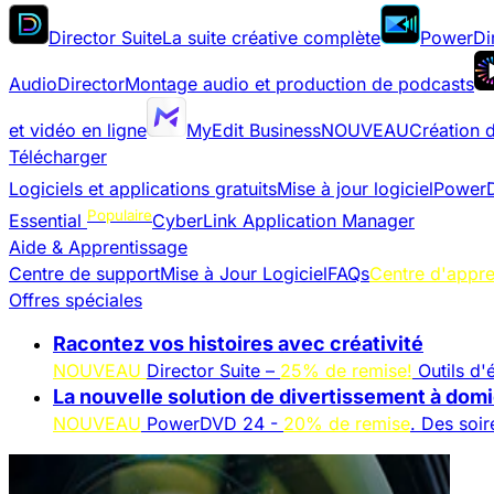
Director Suite
La suite créative complète
PowerDi
AudioDirector
Montage audio et production de podcasts
et vidéo en ligne
MyEdit Business
NOUVEAU
Création 
Télécharger
Logiciels et applications gratuits
Mise à jour logiciel
PowerD
Populaire
Essential
CyberLink Application Manager
Aide & Apprentissage
Centre de support
Mise à Jour Logiciel
FAQs
Centre d'appre
Offres spéciales
Racontez vos histoires avec créativité
NOUVEAU
Director Suite –
25% de remise!
Outils d'é
La nouvelle solution de divertissement à domi
NOUVEAU
PowerDVD 24 -
20% de remise
. Des soi