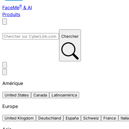
®
FaceMe
& AI
Produits
Chercher
Amérique
United States
Canada
Latinoamérica
Europe
United Kingdom
Deutschland
España
Schweiz
France
Italia