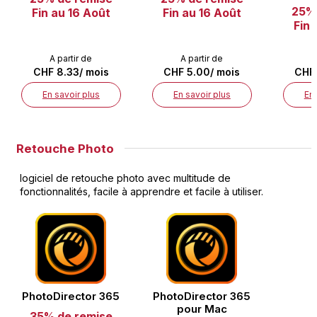
25% 
Fin au 16 Août
Fin au 16 Août
Fin 
A partir de
A partir de
CHF 8.33/ mois
CHF 5.00/ mois
CHF 
En savoir plus
En savoir plus
En 
Retouche Photo
logiciel de retouche photo avec multitude de
fonctionnalités, facile à apprendre et facile à utiliser.
PhotoDirector 365
PhotoDirector 365
pour Mac
35% de remise