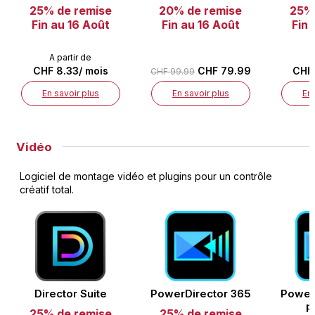
25% de remise
20% de remise
25% 
Fin au 16 Août
Fin au 16 Août
Fin 
A partir de
A
CHF 8.33/ mois
CHF 79.99
CHF 
CHF 99.99
En savoir plus
En savoir plus
En 
Vidéo
Logiciel de montage vidéo et plugins pour un contrôle
créatif total.
Director Suite
PowerDirector 365
Power
p
25% de remise
25% de remise