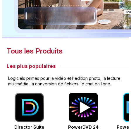
Tous les Produits
Les plus populaires
Logiciels primés pour la vidéo et l'édition photo, la lecture
multimédia, la conversion de fichiers, le chat en ligne.
Director Suite
PowerDVD 24
Power