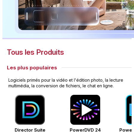
Tous les Produits
Les plus populaires
Logiciels primés pour la vidéo et l'édition photo, la lecture
multimédia, la conversion de fichiers, le chat en ligne.
Director Suite
PowerDVD 24
Power