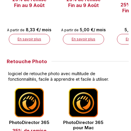
25% 
Fin au 9 Août
Fin au 9 Août
Fin
8,33 €/ mois
5,00 €/ mois
5,0
A partir de
A partir de
En savoir plus
En savoir plus
En 
Retouche Photo
logiciel de retouche photo avec multitude de
fonctionnalités, facile à apprendre et facile à utiliser.
PhotoDirector 365
PhotoDirector 365
pour Mac
35% de remise