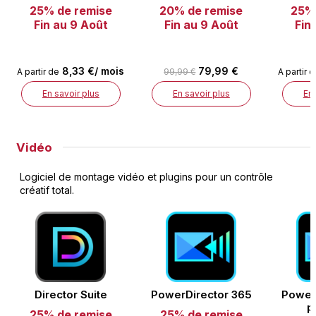
25% de remise
20% de remise
25% 
Fin au 9 Août
Fin au 9 Août
Fin
8,33 €/ mois
79,99 €
A partir de
99,99 €
A partir 
En savoir plus
En savoir plus
En 
Vidéo
Logiciel de montage vidéo et plugins pour un contrôle
créatif total.
Director Suite
PowerDirector 365
Power
p
25% de remise
25% de remise