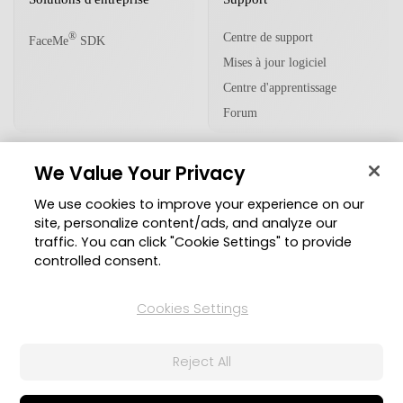
Centre de support
®
FaceMe
SDK
Mises à jour logiciel
Centre d'apprentissage
Forum
We Value Your Privacy
Communauté
We use cookies to improve your experience on our
Zone des Membres
site, personalize content/ads, and analyze our
traffic. You can click "Cookie Settings" to provide
Blog
controlled consent.
Suivez-nous
Cookies Settings
Reject All
© Copyright 2026 Groupe CyberLink. Tous droits réservés.
Politique de confidentialité
Conditions d’utilisation