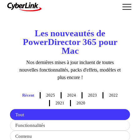
Nouveautés
Les nouveautés de
PowerDirector 365 pour
Mac
Nos dernières mises à jour incluent de toutes
nouvelles fonctionnalités, packs d'effets, modèles et
plus encore !
Récent
2025
2024
2023
2022
2021
2020
Filter
Tout
updates
by
Fonctionnalités
type
Contenu