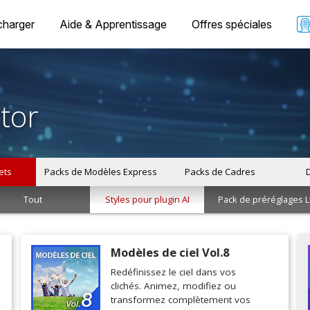
charger
Aide & Apprentissage
Offres spéciales
tor
ets
Packs de Modèles Express
Packs de Cadres
Tout
Styles pour plugin AI
Pack de préréglages 
Modèles de ciel Vol.8
Redéfinissez le ciel dans vos
clichés. Animez, modifiez ou
transformez complètement vos