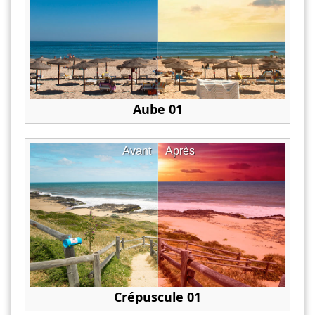
Aube 01
Avant
Après
Crépuscule 01