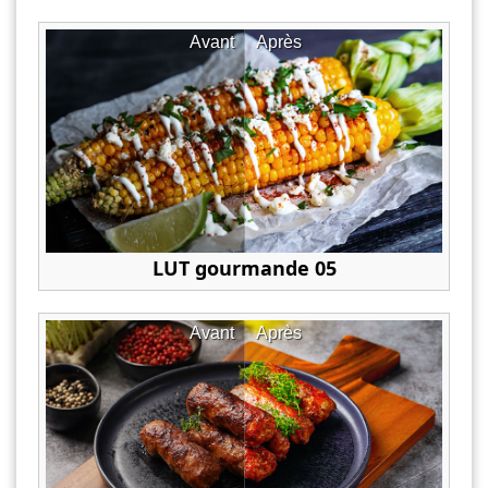
Avant
Après
LUT gourmande 05
Avant
Après