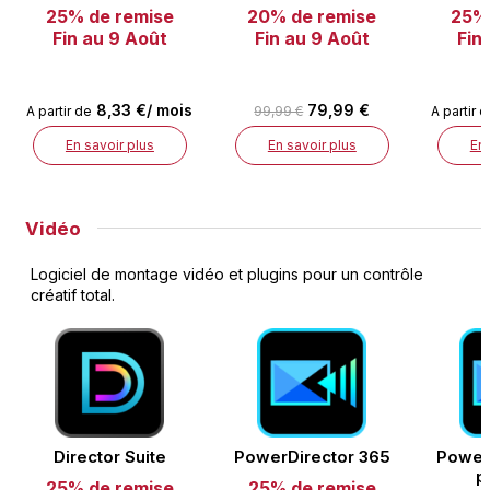
25% de remise
20% de remise
25% 
Fin au 9 Août
Fin au 9 Août
Fin
8,33 €/ mois
79,99 €
A partir de
99,99 €
A partir 
En savoir plus
En savoir plus
En 
Vidéo
Logiciel de montage vidéo et plugins pour un contrôle
créatif total.
Director Suite
PowerDirector 365
Power
p
25% de remise
25% de remise