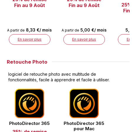
25% 
Fin au 9 Août
Fin au 9 Août
Fin
8,33 €/ mois
5,00 €/ mois
5,0
A partir de
A partir de
En savoir plus
En savoir plus
En 
Retouche Photo
logiciel de retouche photo avec multitude de
fonctionnalités, facile à apprendre et facile à utiliser.
PhotoDirector 365
PhotoDirector 365
pour Mac
35% de remise