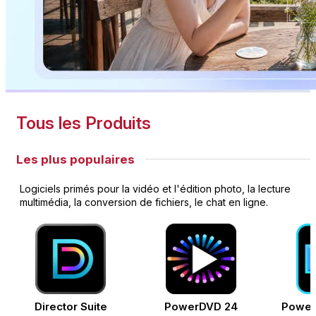
Tous les Produits
Les plus populaires
Logiciels primés pour la vidéo et l'édition photo, la lecture
multimédia, la conversion de fichiers, le chat en ligne.
Director Suite
PowerDVD 24
Power