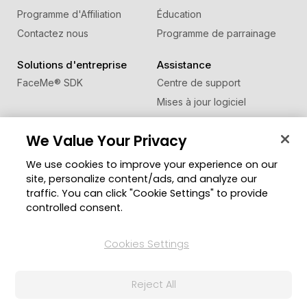
Programme d'Affiliation
Éducation
Contactez nous
Programme de parrainage
Solutions d'entreprise
Assistance
FaceMe
®
SDK
Centre de support
Mises à jour logiciel
Centre d'apprentissage
We Value Your Privacy
Communauté
Changer de région
We use cookies to improve your experience on our
Zone des Membres
site, personalize content/ads, and analyze our
Blog
traffic. You can click "Cookie Settings" to provide
controlled consent.
Suivez-nous
Cookies Settings
© Copyright 2026 Groupe CyberLink. Tous droits
Reject All
réservés.
Politique de confidentialité
Conditions d’utilisation