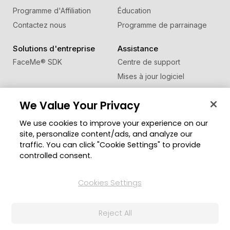
Programme d'Affiliation
Éducation
Contactez nous
Programme de parrainage
Solutions d'entreprise
Assistance
FaceMe
®
SDK
Centre de support
Mises à jour logiciel
Centre d'apprentissage
We Value Your Privacy
Communauté
Changer de région
We use cookies to improve your experience on our
Zone des Membres
site, personalize content/ads, and analyze our
Blog
traffic. You can click "Cookie Settings" to provide
controlled consent.
Suivez-nous
Cookies Settings
© Copyright 2026 Groupe CyberLink. Tous droits
Reject All
réservés.
Politique de confidentialité
Conditions d’utilisation