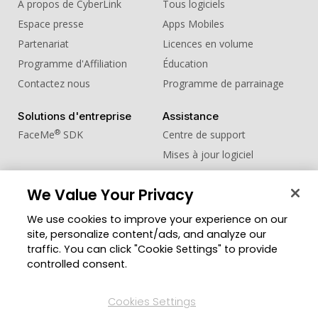
À propos de CyberLink
Tous logiciels
Espace presse
Apps Mobiles
Partenariat
Licences en volume
Programme d'Affiliation
Éducation
Contactez nous
Programme de parrainage
Solutions d'entreprise
Assistance
®
FaceMe
SDK
Centre de support
Mises à jour logiciel
Centre d'apprentissage
We Value Your Privacy
Communauté
Changer de région
We use cookies to improve your experience on our
Zone des Membres
site, personalize content/ads, and analyze our
Blog
traffic. You can click "Cookie Settings" to provide
controlled consent.
Suivez-nous
Cookies Settings