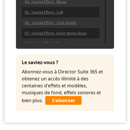
04. Sound Effect - Bleep
05. Sound Effect - Call
06. Sound Effect - Click plastic
07. Sound Effect - Door stone close
08. Sound Effect - Door stone open
09. Sound Effect - Golf Hit
Le saviez-vous ?
10. Sound Effect - Heavy Hit
Abonnez-vous à Director Suite 365 et
11. Sound Effect - Hit Smash
obtenez un accès illimité à des
centaines d'effets et modèles,
12. Sound Effect - Landslide 01
musiques de fond, effets sonores et
13. Sound Effect - Landslide 02
bien plus.
S'abonner
14. Sound Effect - Multiple Drum
15. Sound Effect - Pager
16. Sound Effect - Rulertwang 01