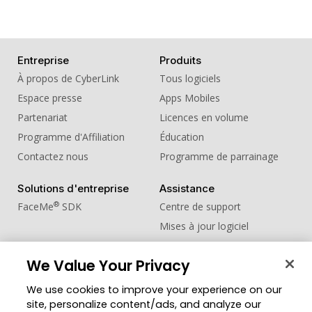
17. Sound Effect - Rulertwang 02
18. Sound Effect - Sci-Fi
Entreprise
Produits
19. Sound Effect - Signal
À propos de CyberLink
Tous logiciels
20. Sound Effect - Warning
Espace presse
Apps Mobiles
Partenariat
Licences en volume
Programme d'Affiliation
Éducation
Contactez nous
Programme de parrainage
Solutions d'entreprise
Assistance
®
FaceMe
SDK
Centre de support
Mises à jour logiciel
Centre d'apprentissage
We Value Your Privacy
Communauté
Changer de région
We use cookies to improve your experience on our
Zone des Membres
site, personalize content/ads, and analyze our