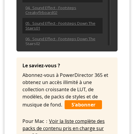
04. Sound Effect - Footsteps
Creakyflrboard02
05. Sound Effect - Footsteps Down The
Stairs01
06. Sound Effect - Footsteps Down The
Stairs02
07. Sound Effect - Footsteps Footsteps01
Le saviez-vous ?
08. Sound Effect - Footsteps Footsteps02
Abonnez-vous à PowerDirector 365 et
09. Sound Effect - Footsteps Footsteps03
obtenez un accès illimité à une
10. Sound Effect - Footsteps Footsteps04
collection croissante de LUT, de
modèles, de packs de styles et de
11. Sound Effect - Footsteps Footsteps05
musique de fond.
S'abonner
12. Sound Effect - Footsteps Footsteps06
13. Sound Effect - Footsteps Footsteps07
Pour Mac：
Voir la liste complète des
packs de contenu pris en charge sur
14. Sound Effect - Footsteps Footsteps08