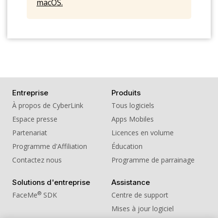
macOS.
15. Sound Effect - Footsteps Footsteps09
16. Sound Effect - Footsteps Footsteps10
17. Sound Effect - Footsteps Footsteps11
18. Sound Effect - Footsteps Footsteps12
19. Sound Effect - Footsteps Footsteps13
Entreprise
Produits
20. Sound Effect - Footsteps Footsteps14
À propos de CyberLink
Tous logiciels
Espace presse
Apps Mobiles
Partenariat
Licences en volume
Programme d'Affiliation
Éducation
Contactez nous
Programme de parrainage
Solutions d'entreprise
Assistance
®
FaceMe
SDK
Centre de support
Mises à jour logiciel