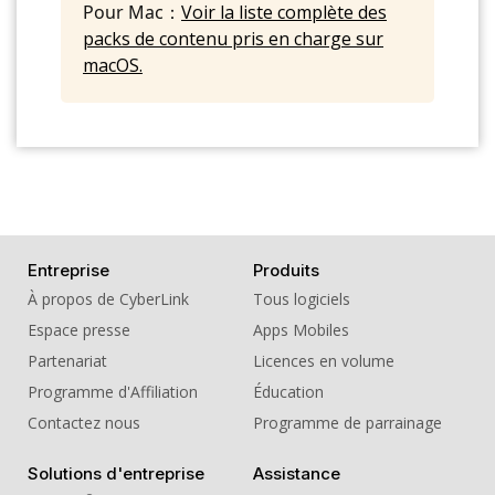
Short
Pour Mac：
Voir la liste complète des
packs de contenu pris en charge sur
14. Sound Effect - Thunderer Whistle
Plastic Blow Hard
macOS.
15. Sound Effect - Toy Horn Trumpet Bird
Long
16. Sound Effect - Train Whistle
Reverberant High Long
17. Sound Effect - Train Whistle
Reverberant Low Long
Entreprise
Produits
18. Sound Effect - Whistle Long Down
À propos de CyberLink
Tous logiciels
19. Sound Effect - Whistle Long Up
Espace presse
Apps Mobiles
20. Sound Effect - Whistle Spin
Partenariat
Licences en volume
Programme d'Affiliation
Éducation
Contactez nous
Programme de parrainage
Solutions d'entreprise
Assistance