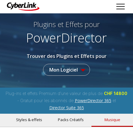
Plugins et Effets
pour
PowerDirector
Trouver des Plugins et Effets pour
Mon Logiciel
Plug-ins et effets Premium d'une valeur de plus de
CHF 14800
PowerDirector 365
- Gratuit pour les abonnés de
et
Director Suite 365
Styles & effets
Packs Créatifs
Musique