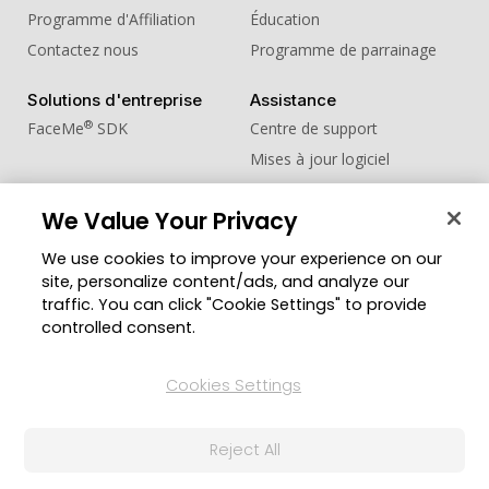
Programme d'Affiliation
Éducation
Contactez nous
Programme de parrainage
Solutions d'entreprise
Assistance
®
FaceMe
SDK
Centre de support
Mises à jour logiciel
Centre d'apprentissage
We Value Your Privacy
Communauté
Changer de région
We use cookies to improve your experience on our
Zone des Membres
site, personalize content/ads, and analyze our
Blog
traffic. You can click "Cookie Settings" to provide
controlled consent.
Suivez-nous
Cookies Settings
© Copyright 2026 Groupe CyberLink. Tous droits
Reject All
réservés.
Politique de confidentialité
Conditions d’utilisation