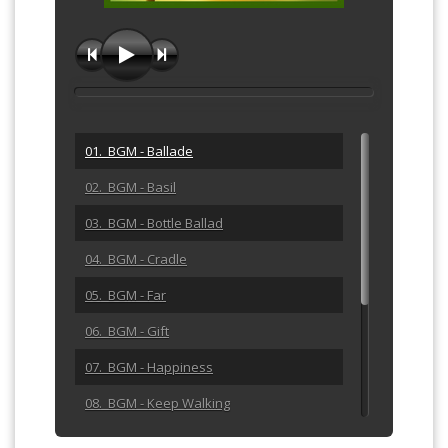
01. BGM - Ballade
02. BGM - Basil
03. BGM - Bottle Ballad
04. BGM - Cradle
05. BGM - Far
06. BGM - Gift
07. BGM - Happiness
08. BGM - Keep Walking
09. BGM - Lan Lan Lan