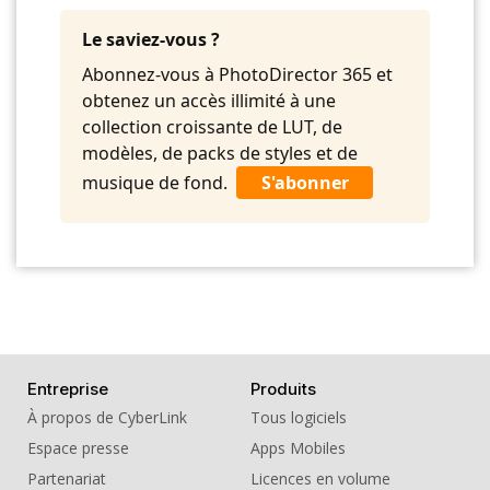
10. BGM - Mercy Waltz
Le saviez-vous ?
11. BGM - Photograph
Abonnez-vous à PhotoDirector 365 et
obtenez un accès illimité à une
12. BGM - Sentimental
collection croissante de LUT, de
13. BGM - Sleepy Kitten
modèles, de packs de styles et de
musique de fond.
S'abonner
Entreprise
Produits
À propos de CyberLink
Tous logiciels
Espace presse
Apps Mobiles
Partenariat
Licences en volume