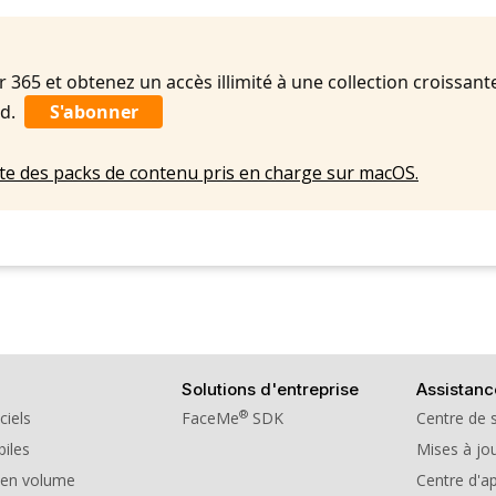
10. BGM - Strong Rhythms
365 et obtenez un accès illimité à une collection croissant
nd.
S'abonner
lète des packs de contenu pris en charge sur macOS.
Solutions d'entreprise
Assistanc
®
ciels
FaceMe
SDK
Centre de 
iles
Mises à jou
 en volume
Centre d'a