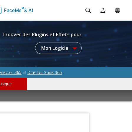
®
FaceMe
& AI
Trouver des Plugins et Effets pour
Mon Logiciel
irector 365
Director Suite 365
et
usique