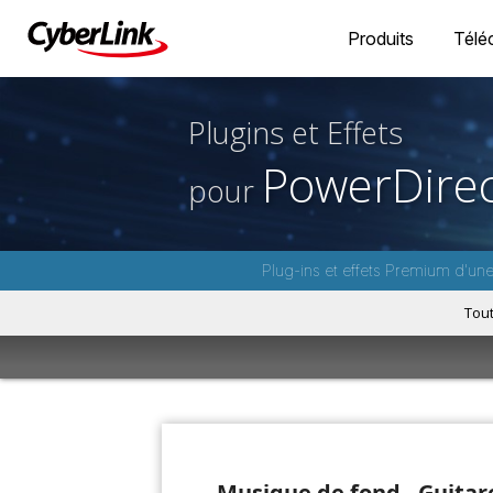
Produits
Télé
Plugins et Effets
PowerDirec
pour
Plug-ins et effets Premium d'un
Tou
Musique de fond - Guitar