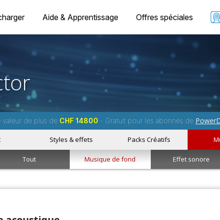
charger
Aide & Apprentissage
Offres spéciales
tor
PowerD
e valeur de plus de
CHF 14800
- Gratuit pour les abonnés de
t
Styles & effets
Packs Créatifs
M
Tout
Musique de fond
Effet sonore
e acoustique