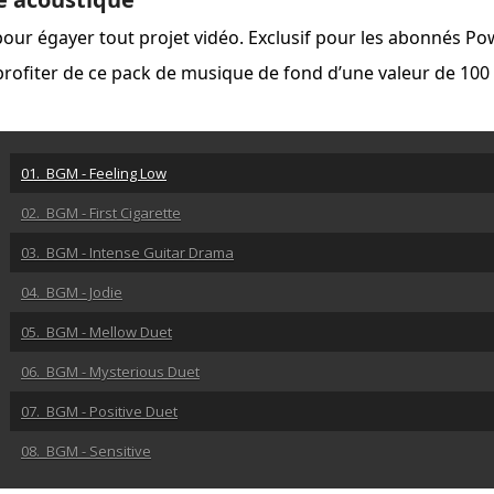
pour égayer tout projet vidéo. Exclusif pour les abonnés Po
rofiter de ce pack de musique de fond d’une valeur de 100 
01. BGM - Feeling Low
02. BGM - First Cigarette
03. BGM - Intense Guitar Drama
04. BGM - Jodie
05. BGM - Mellow Duet
06. BGM - Mysterious Duet
07. BGM - Positive Duet
08. BGM - Sensitive
09. BGM - Sliding Around Duet