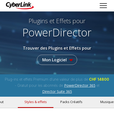
Plugins et Effets
pour
PowerDirector
Trouver des Plugins et Effets pour
Mon Logiciel
Plug-ins et effets Premium d'une valeur de plus de
CHF 14800
PowerDirector 365
- Gratuit pour les abonnés de
et
Director Suite 365
ut
Styles & effets
Packs Créatifs
Musique