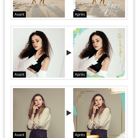
Avant
Après
Avant
Après
Avant
Après