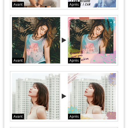
Avant
Après
Avant
Après
Avant
Après