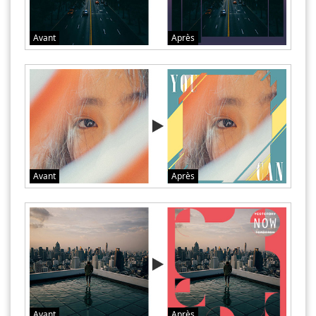
Avant
Après
Avant
Après
Avant
Après