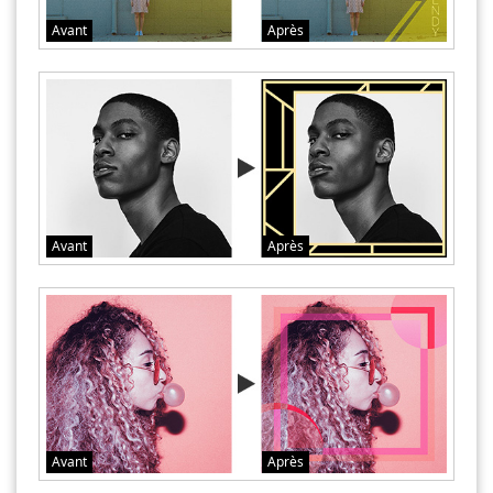
Avant
Après
Avant
Après
Avant
Après