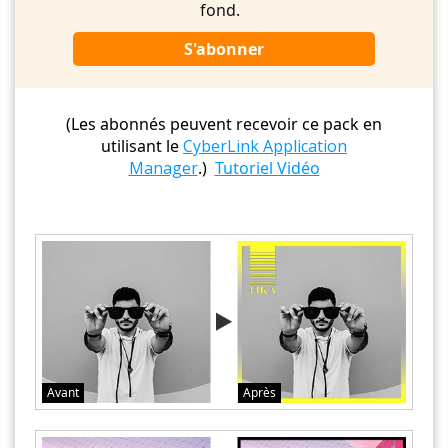
fond.
S'abonner
(Les abonnés peuvent recevoir ce pack en
utilisant le
CyberLink Application
Manager
.)
Tutoriel Vidéo
Avant
Après