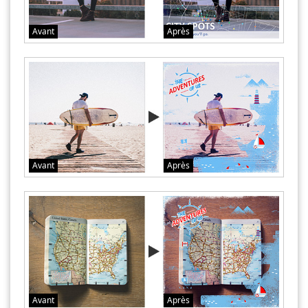
Avant
Après
Avant
Après
Avant
Après