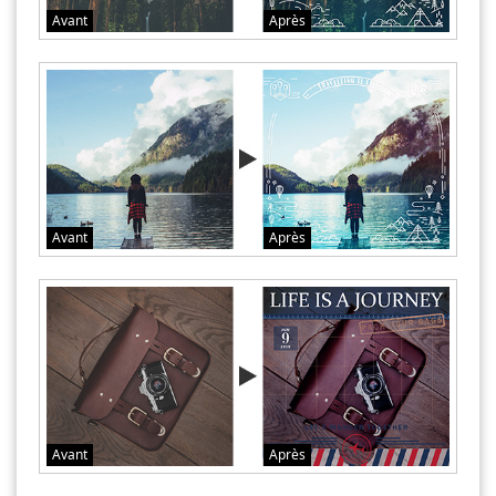
Avant
Après
Avant
Après
Avant
Après