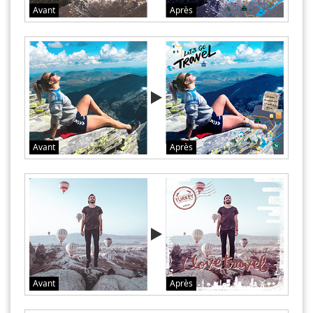
Avant
Après
Avant
Après
Avant
Après