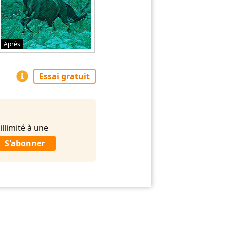
Après
Essai gratuit
llimité à une
S'abonner