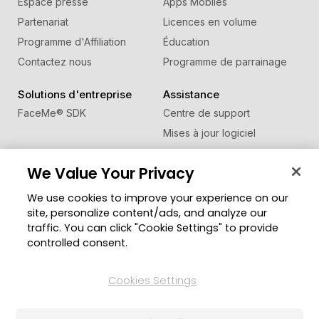
Espace presse
Apps Mobiles
Partenariat
Licences en volume
Programme d'Affiliation
Éducation
Contactez nous
Programme de parrainage
Solutions d'entreprise
Assistance
FaceMe
®
SDK
Centre de support
Mises à jour logiciel
Centre d'apprentissage
We Value Your Privacy
Communauté
Changer de région
We use cookies to improve your experience on our
Zone des Membres
site, personalize content/ads, and analyze our
Blog
traffic. You can click "Cookie Settings" to provide
controlled consent.
Suivez-nous
Cookies Settings
© Copyright 2026 Groupe CyberLink. Tous droits