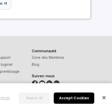
r. 11
Communauté
upport
Zone des Membres
 logiciel
Blog
prentissage
Suivez-nous
ttings
Reject All
Accept Cookies
ion
Paramètre des cookies