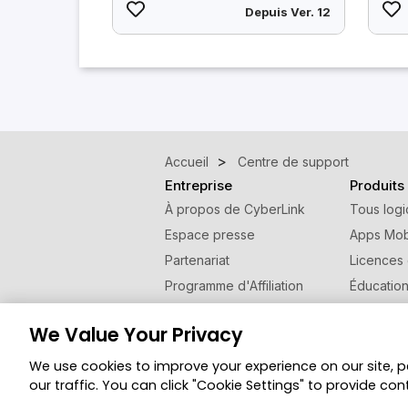
Depuis Ver. 12
Accueil
Centre de support
Entreprise
Produits
À propos de CyberLink
Tous logi
Espace presse
Apps Mob
Partenariat
Licences
Programme d'Affiliation
Éducatio
Contactez nous
Programm
We Value Your Privacy
Changer de région
We use cookies to improve your experience on our site, 
© Copyright 2026 Groupe CyberLink. Tous droi
our traffic. You can click "Cookie Settings" to provide con