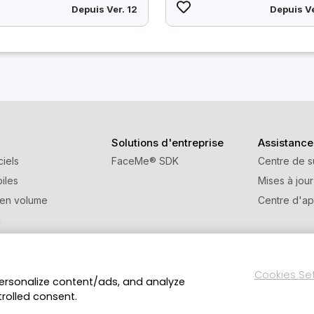
Depuis Ver. 12
Depuis Ve
Solutions d'entreprise
Assistance
ciels
FaceMe
®
SDK
Centre de s
iles
Mises à jour
 en volume
Centre d'ap
n
e de parrainage
Cookies Se
personalize content/ads, and analyze
Politique de confidentialité
Conditions d’utilisat
ts réservés.
trolled consent.