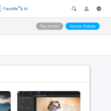
®
FaceMe
& AI
Plus d'infos
Version Gratuite