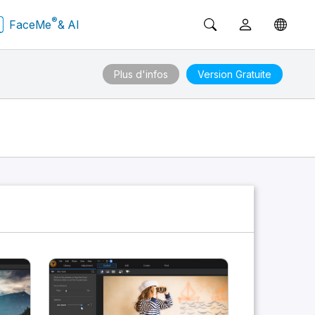
®
FaceMe
& AI
Plus d'infos
Version Gratuite