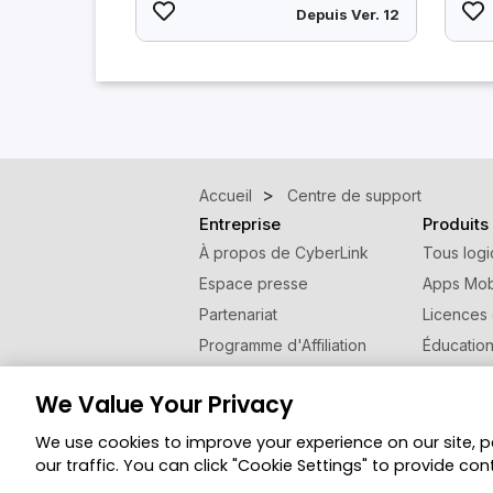
Depuis Ver. 12
Accueil
Centre de support
Entreprise
Produits
À propos de CyberLink
Tous logi
Espace presse
Apps Mob
Partenariat
Licences
Programme d'Affiliation
Éducatio
Contactez nous
Programm
We Value Your Privacy
Changer de région
We use cookies to improve your experience on our site, 
© Copyright 2026 Groupe CyberLink. Tous droi
our traffic. You can click "Cookie Settings" to provide con