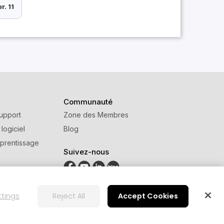
r. 11
Communauté
upport
Zone des Membres
 logiciel
Blog
prentissage
Suivez-nous
ttings
Reject All
Accept Cookies
ion
Paramètre des cookies