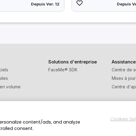
Depuis Ver. 12
Depuis Ve
Solutions d'entreprise
Assistance
ciels
FaceMe
®
SDK
Centre de s
iles
Mises à jour
 en volume
Centre d'ap
n
e de parrainage
Cookies Se
personalize content/ads, and analyze
Politique de confidentialité
Conditions d’utilisat
ts réservés.
trolled consent.