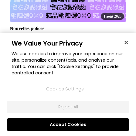
1 août 2025
Nouvelles polices
Développez votre collection avec de nouvelles polices
We Value Your Privacy
ajoutées pour le japonais et le chinois, améliorant ainsi vos
projets d'édition.
We use cookies to improve your experience on our
site, personalize content/ads, and analyze our
traffic. You can click "Cookie Settings" to provide
controlled consent.
JUIL.
Cookies Settings
2025
Reject All
Nouvelles fonctionnalités
Accept Cookies