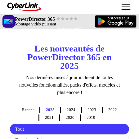
PowerDirector 365
Montage vidéo puissant
Nouveautés
Les nouveautés de
PowerDirector 365 en
2025
Nos dernières mises à jour incluent de toutes
nouvelles fonctionnalités, packs d'effets, modèles et
plus encore !
Récent
2025
2024
2023
2022
2021
2020
2019
Filter
Tout
updates
by