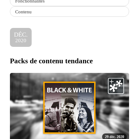
Fonctionnalités
type
Contenu
DÉC.
2020
Packs de contenu tendance
29 déc. 2020