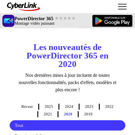
PowerDirector 365
Montage vidéo puissant
Nouveautés
Les nouveautés de
PowerDirector 365 en
2020
Nos dernières mises à jour incluent de toutes
nouvelles fonctionnalités, packs d'effets, modèles et
plus encore !
Récent
2025
2024
2023
2022
2021
2020
2019
Filter
Tout
updates
by