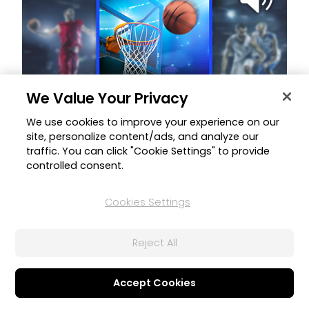
We Value Your Privacy
27 août 2020
We use cookies to improve your experience on our
site, personalize content/ads, and analyze our
Effets sonores sport
traffic. You can click "Cookie Settings" to provide
Une sélection de 20 sons provenant d'une variété de sports.
controlled consent.
Exclusif pour les utilisateurs de PowerDirector 365 !
Cookies Settings
Reject All
JUIL.
2020
Accept Cookies
Packs de contenu tendance