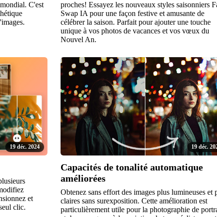
mondial. C'est
proches! Essayez les nouveaux styles saisonniers F
thétique
Swap IA pour une façon festive et amusante de
'images.
célébrer la saison. Parfait pour ajouter une touche
unique à vos photos de vacances et vos vœux du
Nouvel An.
19 déc. 2024
19 déc. 20
Capacités de tonalité automatique
améliorées
plusieurs
modifiez
Obtenez sans effort des images plus lumineuses et 
nsionnez et
claires sans surexposition. Cette amélioration est
eul clic.
particulièrement utile pour la photographie de portra