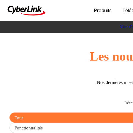
Produits
Télé
Vue d'
Les nou
Nos dernières mises
Réce
Filter
Tout
updates
by
Fonctionnalités
type