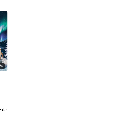
24
e
e de