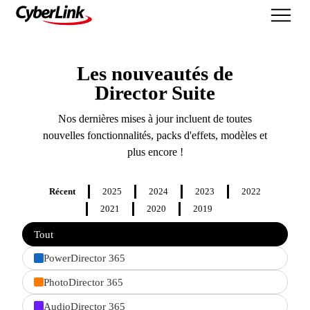
Nouveautés
Les nouveautés de
Director Suite
Nos dernières mises à jour incluent de toutes
nouvelles fonctionnalités, packs d'effets, modèles et
plus encore !
Récent
2025
2024
2023
2022
2021
2020
2019
Filter
Tout
features
by
PowerDirector 365
product
PhotoDirector 365
AudioDirector 365