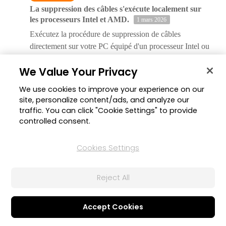
La suppression des câbles s'exécute localement sur
les processeurs Intel et AMD.
1 mars 2026
Exécutez la procédure de suppression de câbles
directement sur votre PC équipé d'un processeur Intel ou
AMD pour des performances plus rapides et une
We Value Your Privacy
confidentialité accrue.
We use cookies to improve your experience on our
PhotoDirector
site, personalize content/ads, and analyze our
Outils de retouche du visage améliorés
1 mars 2026
traffic. You can click "Cookie Settings" to provide
controlled consent.
La détection faciale identifie désormais les visages plus
petits avec plus de précision, réduisant ainsi les erreurs
d'identification et permettant des modifications plus
Cookies Settings
précises et fiables.
Reject All
PhotoDirector
Mode de conception amélioré
1 mars 2026
Accept Cookies
Modifiez plus rapidement et plus intuitivement en
sélectionnant directement les objets, sans avoir besoin