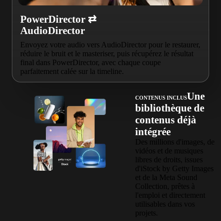
PowerDirector ⇄
AudioDirector
Envoyez votre audio vers AudioDirector pour le restaurer,
réduire le bruit et le masteriser, puis récupérez le résultat
final dans PowerDirector, avec chaque coupe
parfaitement calée sur la timeline.
Une
CONTENUS INCLUS
bibliothèque de
contenus déjà
intégrée
Des millions d'images, de
vidéos et de musiques
libres de droits, issues
d'iStock by Getty Images
et de la Meta Sound
Collection, prêtes à
l'emploi et directement
utilisables dans vos
projets.