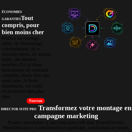
ÉCONOMIES
Tout
GARANTIES
compris, pour
bien moins cher
Profitez du montage
vidéo, de l'étalonnage
colorimétrique, de la
retouche photo, du mixage
audio, des derniers
modèles d'IA et d'une
bibliothèque de contenus
complète, réunis dans une
seule suite. Achetés
séparément, ces outils
reviendraient bien plus
cher.
Nouveau
Transformez votre montage en
DIRECTOR SUITE PRO
campagne marketing
Promeo transforme ce que vous avez créé dans PowerDirector,
PhotoDirector et AudioDirector en publicités, publications et visuels