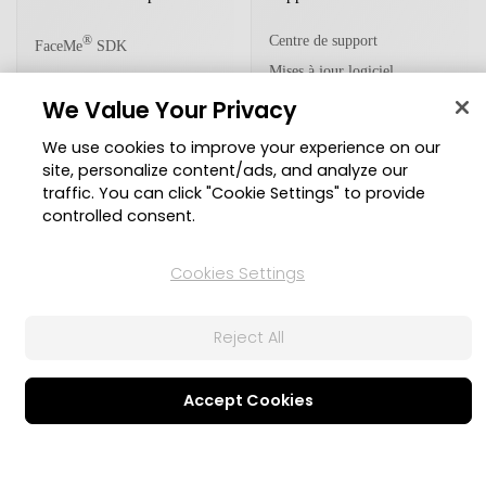
Centre de support
®
FaceMe
SDK
Mises à jour logiciel
Centre d'apprentissage
We Value Your Privacy
We use cookies to improve your experience on our
site, personalize content/ads, and analyze our
Communauté
traffic. You can click "Cookie Settings" to provide
controlled consent.
Zone des Membres
Blog
Cookies Settings
Suivez-nous
Reject All
Accept Cookies
© Copyright 2026 Groupe CyberLink. Tous droits réservés.
Politique de confidentialité
Conditions d’utilisation
Paramètre des cookies