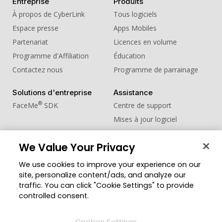
Entreprise
Produits
À propos de CyberLink
Tous logiciels
Espace presse
Apps Mobiles
Partenariat
Licences en volume
Programme d'Affiliation
Éducation
Contactez nous
Programme de parrainage
Solutions d'entreprise
Assistance
®
FaceMe
SDK
Centre de support
Mises à jour logiciel
Centre d'apprentissage
We Value Your Privacy
Communauté
Changer de région
We use cookies to improve your experience on our
Zone des Membres
site, personalize content/ads, and analyze our
Blog
traffic. You can click "Cookie Settings" to provide
controlled consent.
Suivez-nous