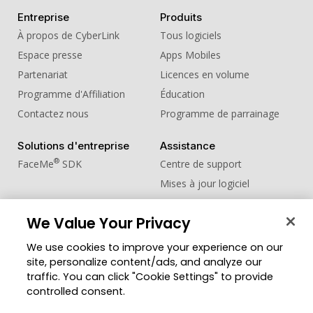
Entreprise
Produits
À propos de CyberLink
Tous logiciels
Espace presse
Apps Mobiles
Partenariat
Licences en volume
Programme d'Affiliation
Éducation
Contactez nous
Programme de parrainage
Solutions d'entreprise
Assistance
®
FaceMe
SDK
Centre de support
Mises à jour logiciel
Centre d'apprentissage
We Value Your Privacy
Communauté
Changer de région
We use cookies to improve your experience on our
Zone des Membres
site, personalize content/ads, and analyze our
Blog
traffic. You can click "Cookie Settings" to provide
controlled consent.
Suivez-nous