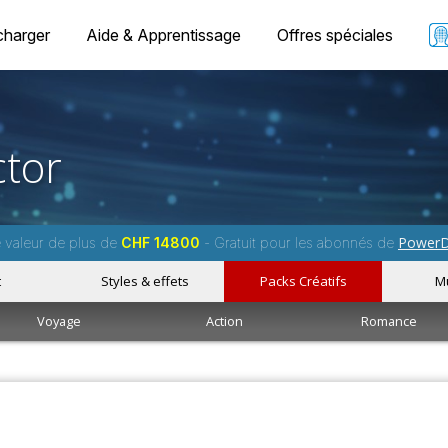
charger
Aide & Apprentissage
Offres spéciales
tor
PowerD
e valeur de plus de
CHF 14800
- Gratuit pour les abonnés de
t
Styles & effets
Packs Créatifs
M
Voyage
Action
Romance