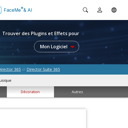
®
FaceMe
& AI
Trouver des Plugins et Effets pour
Mon Logiciel
irector 365
Director Suite 365
et
usique
Décoration
Autres