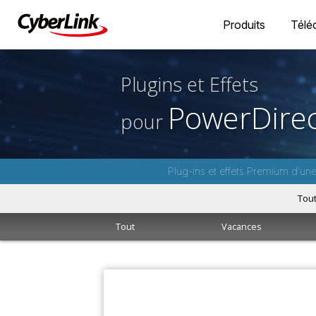
Produits
Télé
Plugins et Effets
PowerDirec
pour
Plug-ins et effets Premium d'un
Tou
Tout
Vacances