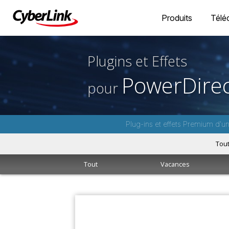
Produits
Télé
Plugins et Effets
PowerDirec
pour
Plug-ins et effets Premium d'u
Tou
Tout
Vacances