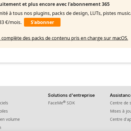
uitement et plus encore avec l'abonnement 365
imité à tous nos plugins, packs de design, LUTs, pistes music
,33 €/mois.
S'abonner
ste complète des packs de contenu pris en charge sur macOS.
Solutions d'entreprise
Assistanc
®
ciels
FaceMe
SDK
Centre de 
iles
Mises à jou
 en volume
Centre d'a
n