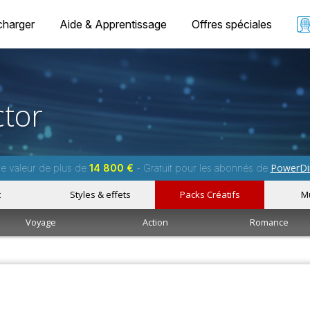
charger
Aide & Apprentissage
Offres spéciales
tor
PowerDi
ne valeur de plus de
14 800 €
- Gratuit pour les abonnés de
t
Styles & effets
Packs Créatifs
M
Voyage
Action
Romance