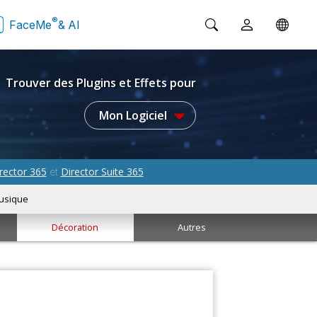
®
FaceMe
& AI
Trouver des Plugins et Effets pour
Mon Logiciel
rector 365
Director Suite 365
et
usique
Décoration
Autres