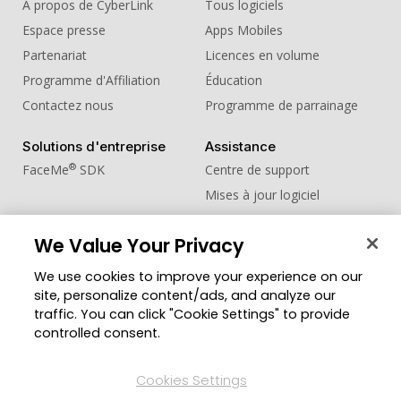
À propos de CyberLink
Tous logiciels
Espace presse
Apps Mobiles
Partenariat
Licences en volume
Programme d'Affiliation
Éducation
Contactez nous
Programme de parrainage
Solutions d'entreprise
Assistance
®
FaceMe
SDK
Centre de support
Mises à jour logiciel
Centre d'apprentissage
We Value Your Privacy
Communauté
Changer de région
We use cookies to improve your experience on our
Zone des Membres
site, personalize content/ads, and analyze our
Blog
traffic. You can click "Cookie Settings" to provide
controlled consent.
Suivez-nous
Cookies Settings