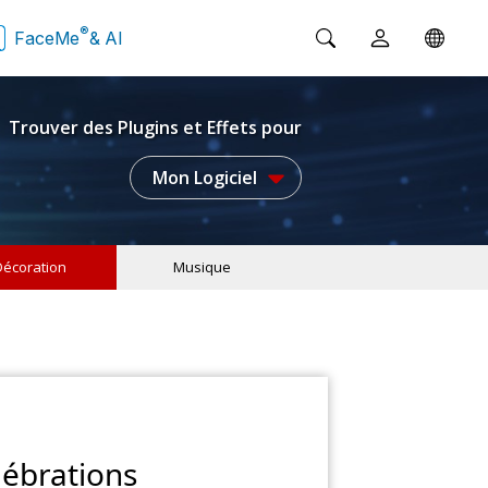
®
FaceMe
& AI
Trouver des Plugins et Effets pour
Mon Logiciel
Décoration
Musique
lébrations