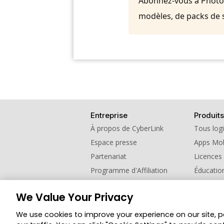
Abonnez-vous à PhotoDi
modèles, de packs de 
Entreprise
Produits
À propos de CyberLink
Tous logi
Espace presse
Apps Mob
Partenariat
Licences
Programme d'Affiliation
Éducatio
Contactez nous
Programm
We Value Your Privacy
Changer de région
We use cookies to improve your experience on our site, 
© Copyright 2026 Groupe CyberLink. Tous droi