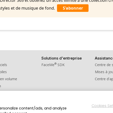
rector 365 et obtenez un accès illimité à une collection cr
styles et de musique de fond.
S'abonner
Solutions d'entreprise
Assistanc
®
ciels
FaceMe
SDK
Centre de 
iles
Mises à jou
 en volume
Centre d'a
n
e de parrainage
Cookies Se
personalize content/ads, and analyze
Politique de confidentialité
Conditions d’utilisati
ts réservés.