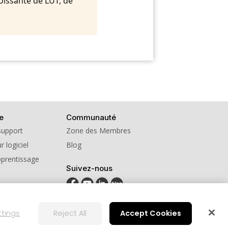
oissante de LUT, de
e
Communauté
support
Zone des Membres
r logiciel
Blog
pprentissage
Suivez-nous
ttings
Reject All
Accept Cookies
on
Paramètre des cookies