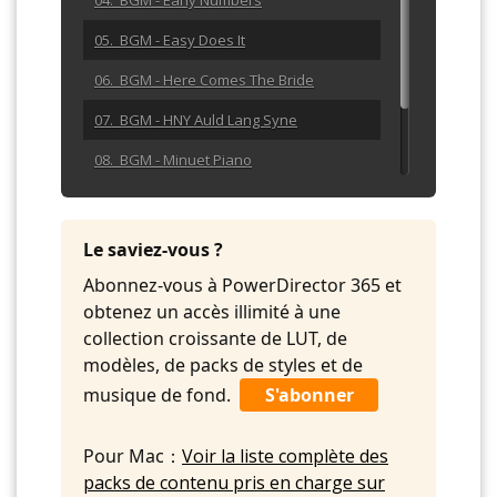
04. BGM - Early Numbers
05. BGM - Easy Does It
06. BGM - Here Comes The Bride
07. BGM - HNY Auld Lang Syne
08. BGM - Minuet Piano
09. BGM - Minuet Positive
10. BGM - Rondo
Le saviez-vous ?
Abonnez-vous à PowerDirector 365 et
obtenez un accès illimité à une
collection croissante de LUT, de
modèles, de packs de styles et de
musique de fond.
S'abonner
Pour Mac：
Voir la liste complète des
packs de contenu pris en charge sur