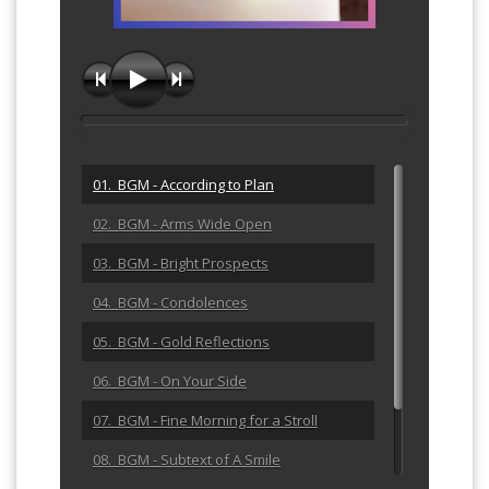
01. BGM - According to Plan
02. BGM - Arms Wide Open
03. BGM - Bright Prospects
04. BGM - Condolences
05. BGM - Gold Reflections
06. BGM - On Your Side
07. BGM - Fine Morning for a Stroll
08. BGM - Subtext of A Smile