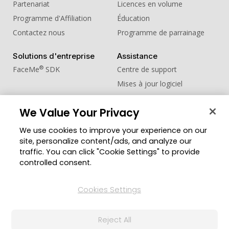
Partenariat
Licences en volume
Programme d'Affiliation
Éducation
Contactez nous
Programme de parrainage
Solutions d'entreprise
Assistance
®
FaceMe
SDK
Centre de support
Mises à jour logiciel
Centre d'apprentissage
We Value Your Privacy
Communauté
Changer de région
We use cookies to improve your experience on our
Zone des Membres
site, personalize content/ads, and analyze our
Blog
traffic. You can click "Cookie Settings" to provide
controlled consent.
Suivez-nous
Cookies Settings
© Copyright 2026 Groupe CyberLink. Tous droits
Reject All
réservés.