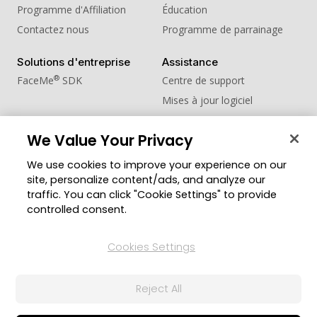
Programme d'Affiliation
Éducation
Contactez nous
Programme de parrainage
Solutions d'entreprise
Assistance
®
FaceMe
SDK
Centre de support
Mises à jour logiciel
Centre d'apprentissage
We Value Your Privacy
Communauté
Changer de région
We use cookies to improve your experience on our
Zone des Membres
site, personalize content/ads, and analyze our
Blog
traffic. You can click "Cookie Settings" to provide
controlled consent.
Suivez-nous
Cookies Settings
© Copyright 2026 Groupe CyberLink. Tous droits
Reject All
réservés.
Politique de confidentialité
Conditions d’utilisation