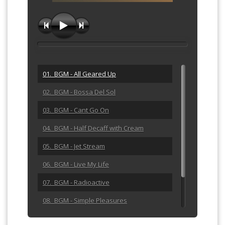
01. BGM - All Geared Up
02. BGM - Bossa Del Sol
03. BGM - Cant Go On
04. BGM - Half Decaff with Cream
05. BGM - Jet Stream
06. BGM - Live My Life
07. BGM - Radioactive
08. BGM - Simple Pleasures
09. BGM - Sunrise Walk