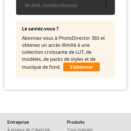
08. BGM - Tuesday Afternoon
09. BGM - With You in My Arms
10. BGM - Woodwinds Please
Le saviez-vous ?
Abonnez-vous à PhotoDirector 365 et
obtenez un accès illimité à une
collection croissante de LUT, de
modèles, de packs de styles et de
musique de fond.
S'abonner
Entreprise
Produits
À propos de CyberLink
Tous logiciels