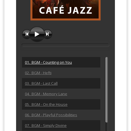
01. BGM - Counting on You
02. BGM - Hefti
03. BGM - Last Call
04. BGM - Memory Lane
05. BGM - On the House
06. BGM - Playful Possibilities
07. BGM - Simply Divine