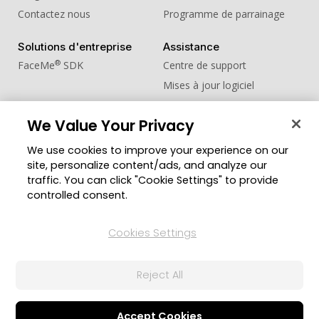
Contactez nous
Programme de parrainage
Solutions d'entreprise
Assistance
®
FaceMe
SDK
Centre de support
Mises à jour logiciel
Centre d'apprentissage
We Value Your Privacy
Communauté
Changer de région
We use cookies to improve your experience on our
Zone des Membres
site, personalize content/ads, and analyze our
Blog
traffic. You can click "Cookie Settings" to provide
controlled consent.
Suivez-nous
Cookies Settings
© Copyright 2026 Groupe CyberLink. Tous droits
Reject All
réservés.
Politique de confidentialité
Conditions d’utilisation
Paramètre des cookies
Accept Cookies