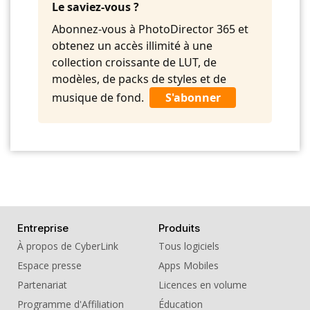
10. BGM - Tag
Le saviez-vous ?
11. BGM - The Thief
Abonnez-vous à PhotoDirector 365 et
obtenez un accès illimité à une
12. BGM - Toy World
collection croissante de LUT, de
13. BGM - Trouble
modèles, de packs de styles et de
musique de fond.
S'abonner
14. BGM - Wonderful Days
Entreprise
Produits
À propos de CyberLink
Tous logiciels
Espace presse
Apps Mobiles
Partenariat
Licences en volume
Programme d'Affiliation
Éducation