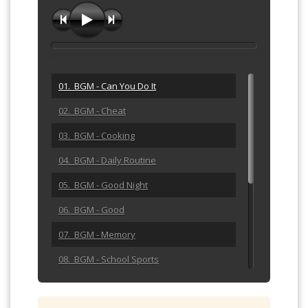
01. BGM - Can You Do It
02. BGM - Cheat
03. BGM - Cooking
04. BGM - Daily Routine
05. BGM - Good Night
06. BGM - Good
07. BGM - Memory
08. BGM - School Sports
09. BGM - Smile