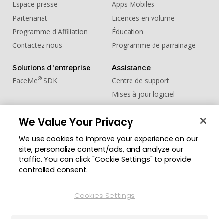
Espace presse
Apps Mobiles
Partenariat
Licences en volume
Programme d'Affiliation
Éducation
Contactez nous
Programme de parrainage
Solutions d'entreprise
Assistance
®
FaceMe
SDK
Centre de support
Mises à jour logiciel
Centre d'apprentissage
We Value Your Privacy
Communauté
Changer de région
We use cookies to improve your experience on our
Zone des Membres
site, personalize content/ads, and analyze our
Blog
traffic. You can click "Cookie Settings" to provide
controlled consent.
Suivez-nous
Cookies Settings
© Copyright 2026 Groupe CyberLink. Tous droits