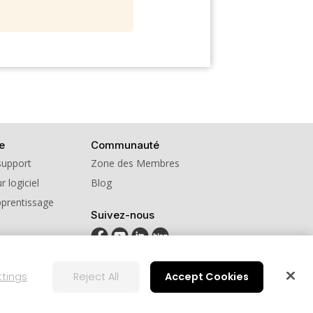
e
Communauté
support
Zone des Membres
r logiciel
Blog
pprentissage
Suivez-nous
ttings
Reject All
Accept Cookies
on
Paramètre des cookies