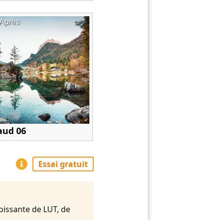
Après
haud 06
Essai gratuit
oissante de LUT, de