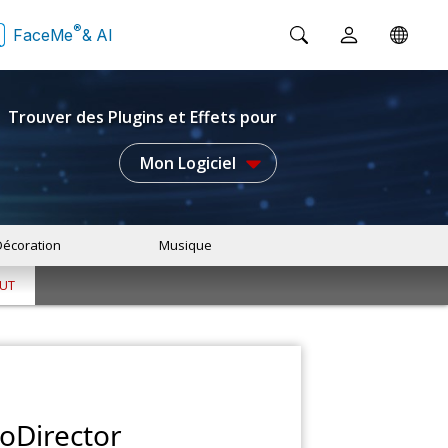
®
FaceMe
& AI
Trouver des Plugins et Effets pour
Mon Logiciel
Décoration
Musique
LUT
oDirector