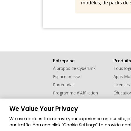
modèles, de packs de 
Entreprise
Produits
À propos de CyberLink
Tous logi
Espace presse
Apps Mob
Partenariat
Licences
Programme d'Affiliation
Éducatio
Contactez nous
Programm
We Value Your Privacy
Changer de région
We use cookies to improve your experience on our site, 
© Copyright 2026 Groupe CyberLink. Tous droi
our traffic. You can click "Cookie Settings" to provide con