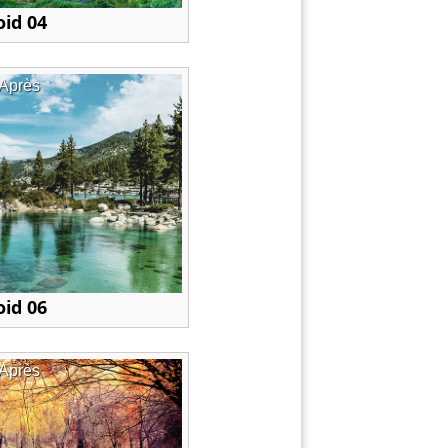
oid 04
Après
oid 06
Après