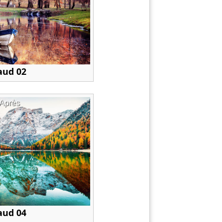
haud 02
Après
haud 04