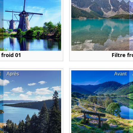
 froid 01
Filtre fr
t
Après
Avant