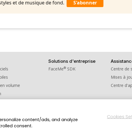
styles et de musique de fond.
S'abonner
Solutions d'entreprise
Assistanc
®
ciels
FaceMe
SDK
Centre de 
iles
Mises à jou
 en volume
Centre d'a
n
e de parrainage
Cookies Se
personalize content/ads, and analyze
Politique de confidentialité
Conditions d’utilisati
ts réservés.
trolled consent.