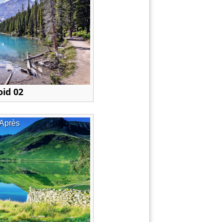
oid 02
Après