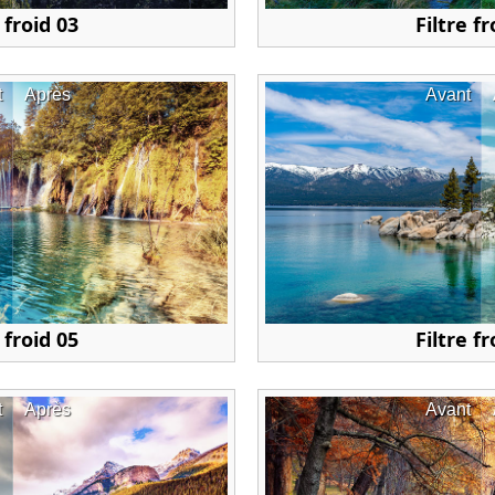
 froid 03
Filtre fr
t
Après
Avant
 froid 05
Filtre fr
t
Après
Avant