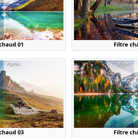
 chaud 01
Filtre c
t
Après
Avant
 chaud 03
Filtre c