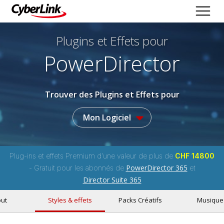
Plugins et Effets
pour
PowerDirector
Trouver des Plugins et Effets pour
Mon Logiciel
Plug-ins et effets Premium d'une valeur de plus de
CHF 14800
PowerDirector 365
- Gratuit pour les abonnés de
et
Director Suite 365
ut
Styles & effets
Packs Créatifs
Musique