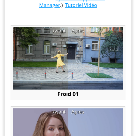
Manager
.)
Tutoriel Vidéo
Avant
Après
Froid 01
Avant
Après