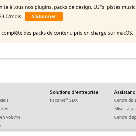
imité à tous nos plugins, packs de design, LUTs, pistes music
,33 €/mois.
S'abonner
ste complète des packs de contenu pris en charge sur macOS.
Solutions d'entreprise
Assistanc
®
ciels
FaceMe
SDK
Centre de 
iles
Mises à jou
 en volume
Centre d'a
n
e de parrainage