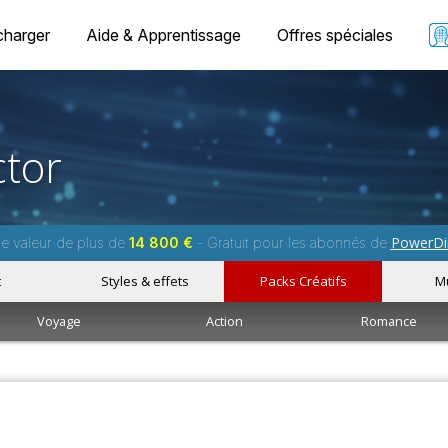
charger
Aide & Apprentissage
Offres spéciales
tor
PowerDi
ne valeur de plus de
14 800 €
- Gratuit pour les abonnés de
t
Styles & effets
Packs Créatifs
M
Voyage
Action
Romance