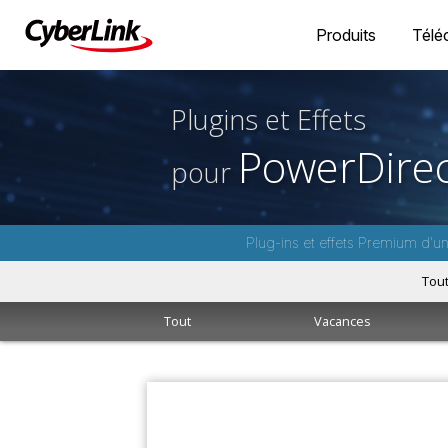
Produits
Télé
Plugins et Effets
PowerDirec
pour
Plug-ins et effets Premium d'u
Tou
Tout
Vacances