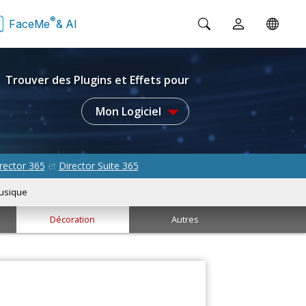
®
FaceMe
& AI
Trouver des Plugins et Effets pour
Mon Logiciel
rector 365
Director Suite 365
et
usique
Décoration
Autres