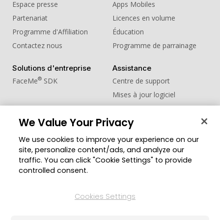
Espace presse
Apps Mobiles
Partenariat
Licences en volume
Programme d'Affiliation
Éducation
Contactez nous
Programme de parrainage
Solutions d'entreprise
Assistance
®
FaceMe
SDK
Centre de support
Mises à jour logiciel
Centre d'apprentissage
We Value Your Privacy
Communauté
Changer de région
We use cookies to improve your experience on our
Zone des Membres
site, personalize content/ads, and analyze our
Blog
traffic. You can click "Cookie Settings" to provide
controlled consent.
Suivez-nous
Cookies Settings
© Copyright 2026 Groupe CyberLink. Tous droits