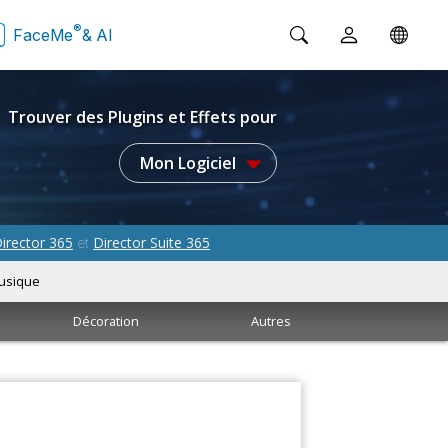
®
FaceMe
& AI
Trouver des Plugins et Effets pour
Mon Logiciel
irector 365
Director Suite 365
et
usique
Décoration
Autres