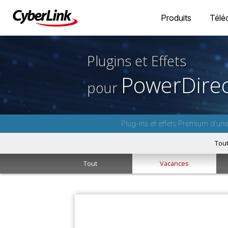
Produits
Télé
Plugins et Effets
PowerDirec
pour
Plug-ins et effets Premium d'un
Tou
Tout
Vacances