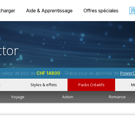
charger
Aide & Apprentissage
Offres spéciales
tor
PowerD
e valeur de plus de
CHF 14800
- Gratuit pour les abonnés de
t
Styles & effets
Packs Créatifs
M
Voyage
Action
Romance