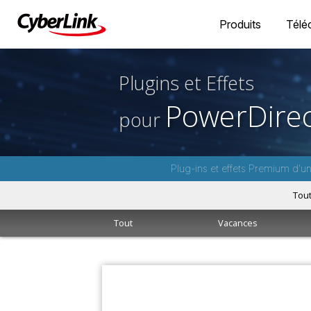
Produits
Télé
Plugins et Effets
PowerDirec
pour
Plug-ins et effets Premium d'u
Tou
Tout
Vacances