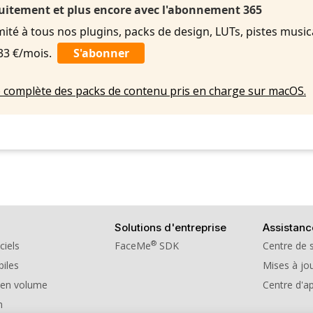
uitement et plus encore avec l'abonnement 365
imité à tous nos plugins, packs de design, LUTs, pistes music
,33 €/mois.
S'abonner
ste complète des packs de contenu pris en charge sur macOS.
Solutions d'entreprise
Assistanc
®
ciels
FaceMe
SDK
Centre de 
iles
Mises à jou
 en volume
Centre d'a
n