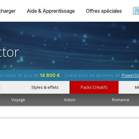
charger
Aide & Apprentissage
Offres spéciales
tor
PowerDi
ne valeur de plus de
14 800 €
- Gratuit pour les abonnés de
t
Styles & effets
Packs Créatifs
M
Voyage
Action
Romance