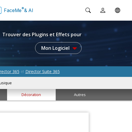
®
FaceMe
& AI
Trouver des Plugins et Effets pour
Mon Logiciel
rector 365
Director Suite 365
et
usique
Décoration
Autres